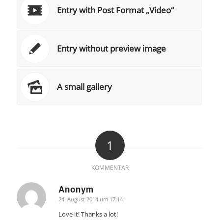
Entry with Post Format „Video“
Entry without preview image
A small gallery
1
KOMMENTAR
Anonym
24. August 2014 um 17:14
sagte:
Love it! Thanks a lot!